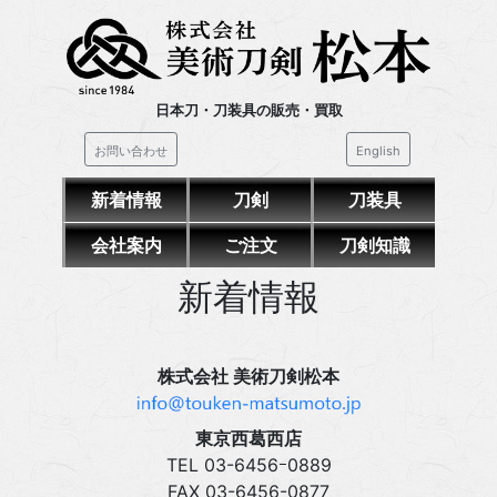
日本刀・刀装具の販売・買取
お問い合わせ
English
新着情報
刀剣
刀装具
会社案内
ご注文
刀剣知識
新着情報
株式会社 美術刀剣松本
東京西葛西店
TEL 03‍-6456ｰ0889
FAX 03‍-6456-0877