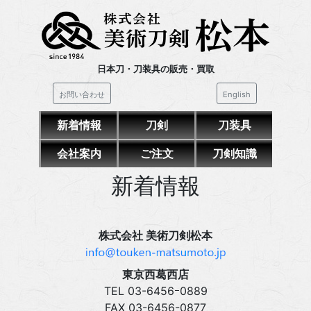
日本刀・刀装具の販売・買取
お問い合わせ
English
新着情報
刀剣
刀装具
会社案内
ご注文
刀剣知識
新着情報
株式会社 美術刀剣松本
東京西葛西店
TEL 03‍-6456ｰ0889
FAX 03‍-6456-0877