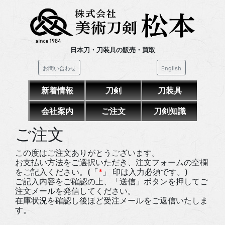
日本刀・刀装具の販売・買取
お問い合わせ
English
新着情報
刀剣
刀装具
会社案内
ご注文
刀剣知識
ご注文
この度はご注文ありがとうございます。
お支払い方法をご選択いただき、注文フォームの空欄
をご記入ください。(「
*
」 印は入力必須です。)
ご記入内容をご確認の上、「送信」ボタンを押してご
注文メールを発信してください。
在庫状況を確認し後ほど受注メールをご返信いたしま
す。