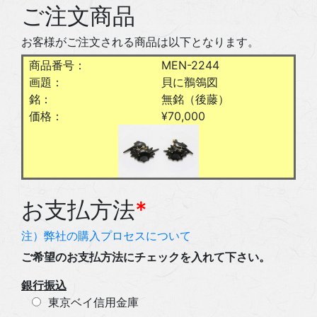
ご注文商品
お客様がご注文される商品は以下となります。
商品番号：
MEN-2244
画題：
貝に鶺鴒図
銘：
無銘（後藤）
価格：
¥70,000
お支払方法
*
注）弊社の購入プロセスについて
ご希望のお支払方法にチェックを入れて下さい。
銀行振込
東京ベイ信用金庫