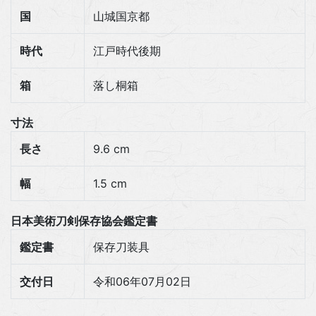
国
山城国京都
時代
江戸時代後期
箱
落し桐箱
寸法
長さ
9.6 cm
幅
1.5 cm
日本美術刀剣保存協会鑑定書
鑑定書
保存刀装具
交付日
令和06年07月02日