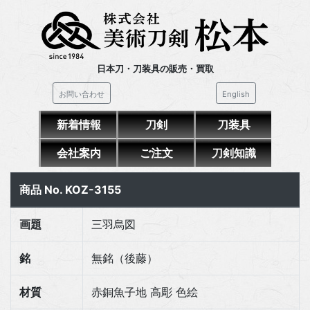
日本刀・刀装具の販売・買取
お問い合わせ
English
新着情報
刀剣
刀装具
会社案内
ご注文
刀剣知識
商品 No. KOZ-3155
画題
三羽烏図
銘
無銘（後藤）
材質
赤銅魚子地 高彫 色絵