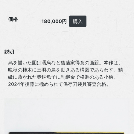
価格
180,000円
購入
説明
烏を描いた図は濡烏など後藤家得意の画題。本作は、
晩秋の柿木に三羽の鳥を動きある構図であらわす。精
緻に蒔かれた赤銅魚子に削継金で格調のある小柄。
2024年後藤に極められて保存刀装具審査合格。