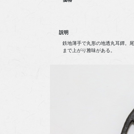
説明
鉄地薄手で丸形の地透丸耳鐔。
まで上がり雅味がある。