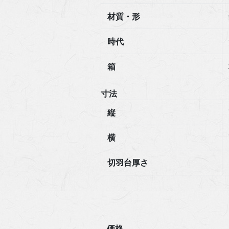
材質・形
時代
箱
寸法
縦
横
切羽台厚さ
価格