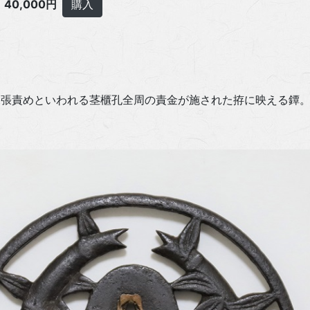
40,000円
購入
尾張責めといわれる茎櫃孔全周の責金が施された拵に映える鐔