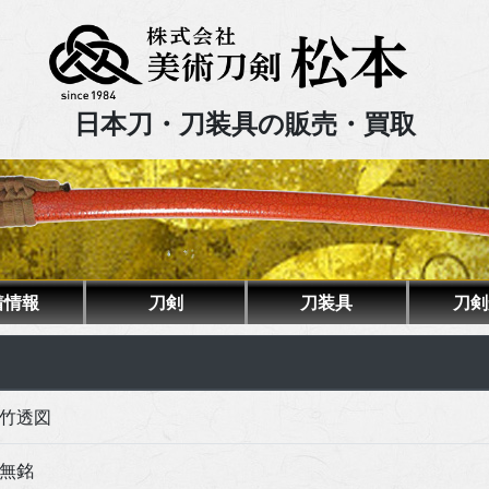
日本刀・刀装具の販売・買取
着情報
刀剣
刀装具
刀剣
竹透図
無銘