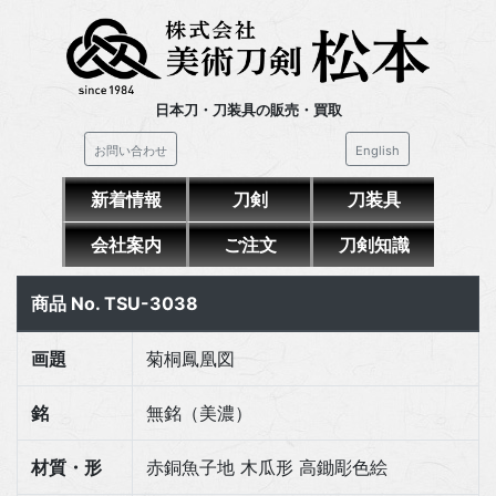
日本刀・刀装具の販売・買取
お問い合わせ
English
新着情報
刀剣
刀装具
会社案内
ご注文
刀剣知識
商品 No. TSU-3038
画題
菊桐鳳凰図
銘
無銘（美濃）
材質・形
赤銅魚子地 木瓜形 高鋤彫色絵