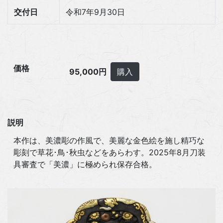
交付日
令和7年9月30日
価格
95,000円
購入
説明
本作は、美濃彫の作風で、美麗な金色絵を施し精巧な
彫刻で草花･鳥･秋虫などをあらわす。2025年8月刀装
具審査で「美濃」に極められ保存合格。