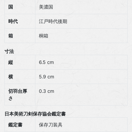
国
美濃国
時代
江戸時代後期
箱
桐箱
寸法
縦
6.5 cm
横
5.9 cm
切羽台厚
0.3 cm
さ
日本美術刀剣保存協会鑑定書
鑑定書
保存刀装具