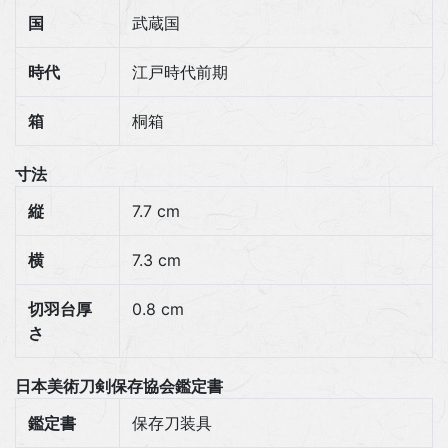
国
武蔵国
時代
江戸時代前期
箱
桐箱
寸法
縦
7.7 cm
横
7.3 cm
切羽台厚
0.8 cm
さ
日本美術刀剣保存協会鑑定書
鑑定書
保存刀装具