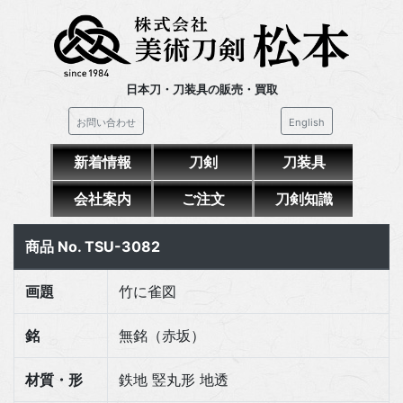
日本刀・刀装具の販売・買取
お問い合わせ
English
新着情報
刀剣
刀装具
会社案内
ご注文
刀剣知識
商品 No. TSU-3082
画題
竹に雀図
銘
無銘（赤坂）
材質・形
鉄地 竪丸形 地透