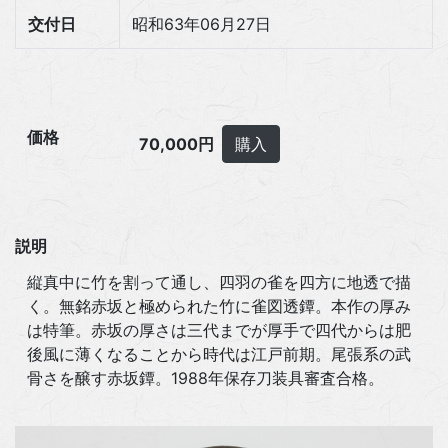
交付日
昭和63年06月27日
価格
70,000円
購入
説明
縦真中に竹を割って通し、四羽の雀を四方に地透で描
く。無銘赤坂と極められた竹に雀図透鐔。本作の厚み
は特筆。赤坂の厚さは三代までが厚手で四代からは肥
後風に薄くなることから時代は江戸前期。尾張系の武
骨さを醸す赤坂鐔。1988年保存刀装具審査合格。