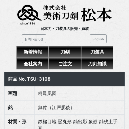
日本刀・刀装具の販売・買取
お問い合わせ
English
新着情報
刀剣
刀装具
会社案内
ご注文
刀剣知識
商品 No. TSU-3108
画題
桐鳳凰図
銘
無銘（江戸肥後）
材質・形
鉄槌目地 竪丸形 鋤出彫 象嵌 鋤残土手
耳