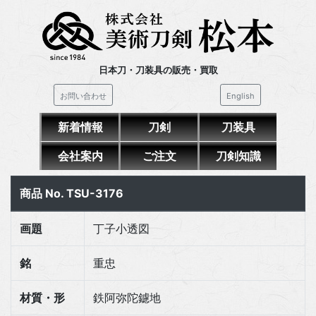
日本刀・刀装具の販売・買取
お問い合わせ
English
新着情報
刀剣
刀装具
会社案内
ご注文
刀剣知識
商品 No. TSU-3176
画題
丁子小透図
銘
重忠
材質・形
鉄阿弥陀鑢地