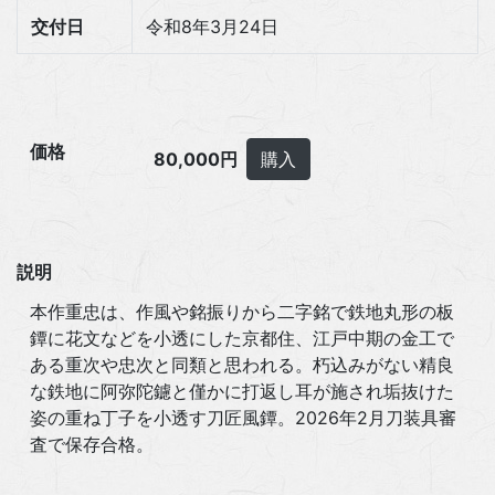
交付日
令和8年3月24日
価格
80,000円
購入
説明
本作重忠は、作風や銘振りから二字銘で鉄地丸形の板
鐔に花文などを小透にした京都住、江戸中期の金工で
ある重次や忠次と同類と思われる。朽込みがない精良
な鉄地に阿弥陀鑢と僅かに打返し耳が施され垢抜けた
姿の重ね丁子を小透す刀匠風鐔。2026年2月刀装具審
査で保存合格。