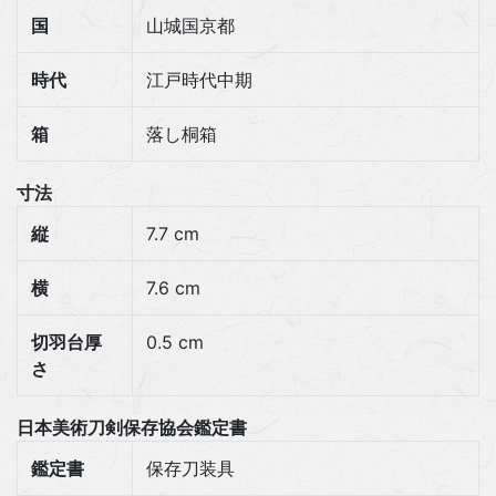
国
山城国京都
時代
江戸時代中期
箱
落し桐箱
寸法
縦
7.7 cm
横
7.6 cm
切羽台厚
0.5 cm
さ
日本美術刀剣保存協会鑑定書
鑑定書
保存刀装具