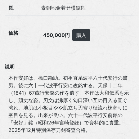
鎺
素銅地金着せ横鑢鎺
価格
450,000円
購入
説明
本作安好は、橋口勘助。初祖直系波平六十代安行の嫡
男。後に六十一代波平行安に改銘する。天保十二年
（1841）67歳行安銘の作を遺す。本作は大和伝系を示
し、頑丈な姿。刃文は沸厚く匂口深い互の目入る直ぐ
湾れ。地肌は小板目やや肌立ち刃寄り柾流れ棟寄りに
杢目を見る。出来が良い。六十一代波平行安前銘の
「安好」銘（昭和26年宮崎登録）で資料的に貴重。
2025年12月特別保存刀剣審査合格。