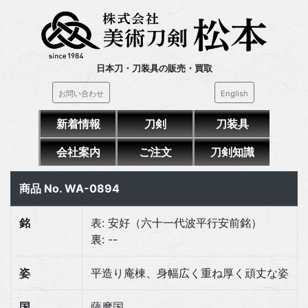
日本刀・刀装具の販売・買取
お問い合わせ
English
新着情報
刀剣
刀装具
会社案内
ご注文
刀剣知識
商品 No. WA-0894
銘
表: 安好（六十一代波平行安前銘）
裏: --
姿
平造り庵棟、身幅広く重ね厚く頑丈な姿
国
薩摩国