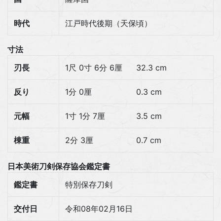
時代
江戸時代後期（天保頃）
寸法
刃長
1尺 0寸 6分 6厘
32.3 cm
反り
1分 0厘
0.3 cm
元幅
1寸 1分 7厘
3.5 cm
棟重
2分 3厘
0.7 cm
日本美術刀剣保存協会鑑定書
鑑定書
特別保存刀剣
交付日
令和08年02月16日