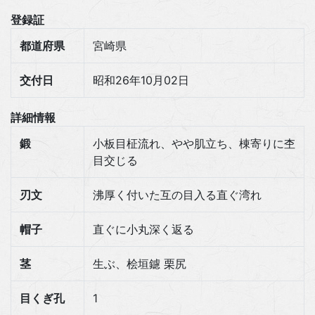
登録証
都道府県
宮崎県
交付日
昭和26年10月02日
詳細情報
鍛
小板目柾流れ、やや肌立ち、棟寄りに杢
目交じる
刃文
沸厚く付いた互の目入る直ぐ湾れ
帽子
直ぐに小丸深く返る
茎
生ぶ、桧垣鑢 栗尻
目くぎ孔
1