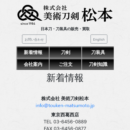
日本刀・刀装具の販売・買取
お問い合わせ
English
新着情報
刀剣
刀装具
会社案内
ご注文
刀剣知識
新着情報
株式会社 美術刀剣松本
東京西葛西店
TEL 03‍-6456ｰ0889
FAX 03‍-6456-0877