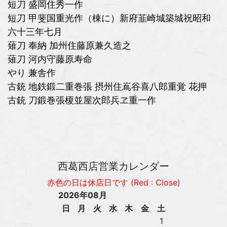
短刀 盛岡住秀一作
短刀 甲斐国重光作（棟に）新府韮崎城築城祝昭和
六十三年七月
薙刀 奉納 加州住藤原兼久造之
薙刀 河内守藤原寿命
やり 兼舎作
古銃 地鉄鍛二重巻張 摂州住嶌谷喜八郎重覚 花押
古銃 刀鍛巻張榎並屋次郎兵ヱ重一作
西葛西店営業カレンダー