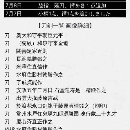
7月8日
脇指、薙刀、鐔を各１点追加
7月7日
小柄1点、鐔1点を追加しました
【刀剣一覧 画像詳細】
刀 奥大和守平朝臣元平
刀 （菊紋）和泉守来金道
刀 関善定家近則
刀 長嶌義勝鍛之
刀 米澤住直信作
刀 水府住勝村徳勝作之
刀 了戒貞能作
刀 安政五年二月日 石堂運寿是一精鍛作之
刀 出雲大掾藤原吉武
刀 於浪花永口剣龍子藤原貞晴鍛之（刻印）
刀 常州水戸住鬼塚九郞源勝国 魂行歳二十九才
刀 慶心斉直正作之
脇指 水府住勝村徳勝作之