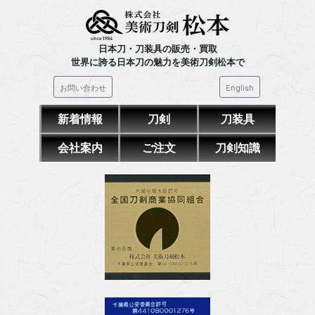
日本刀・刀装具の販売・買取
世界に誇る日本刀の魅力を美術刀剣松本で
お問い合わせ
English
新着情報
刀剣
刀装具
会社案内
ご注文
刀剣知識