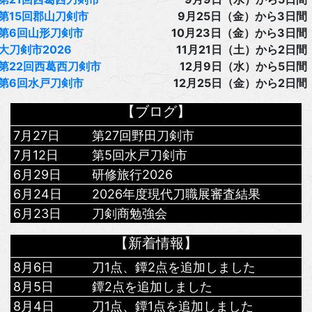
第15回郡山刀剣市
9月25日（金）から3日間
第6回山形刀剣市
10月23日（金）から3日間
大刀剣市2026
11月21日（土）から2日間
第22回西葛西刀剣市
12月9日（水）から5日間
第6回水戸刀剣市
12月25日（金）から2日間
【ブログ】
7月27日
第27回野田刀剣市
7月12日
第5回水戸刀剣市
6月29日
研修旅行2026
6月24日
2026年度現代刀職展審査結果
6月23日
刀剣商勉強会
【新着情報】
8月6日
刀1点、鐔2点を追加しました
8月5日
鐔2点を追加しました
8月4日
刀1点、鐔1点を追加しました