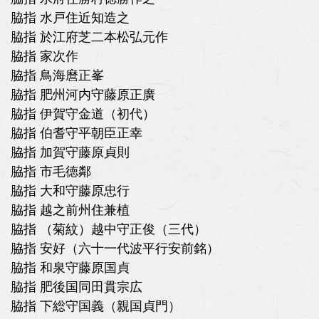
脇指 水戸住近知造之
脇指 於江府芝二本松弘元作
脇指 家次作
脇指 鳥海麿正峯
脇指 肥州河内守藤原正廣
脇指 伊賀守金道（初代）
脇指 伯耆守平朝臣正幸
脇指 加賀守藤原貞則
脇指 市毛徳鄰
脇指 大和守藤原忠行
脇指 越之前州住兼植
脇指 （菊紋）越中守正俊（三代）
脇指 安好（六十一代波平行安前銘）
脇指 和泉守藤原国貞
脇指 肥後国同田貫宗広
脇指 下総守国義（親国貞門）