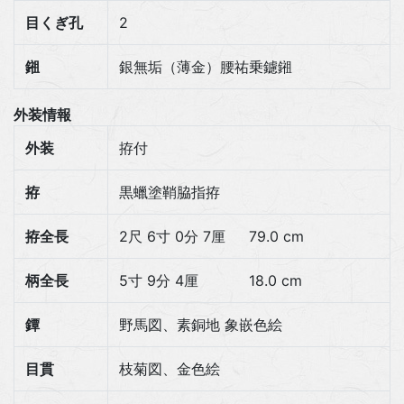
目くぎ孔
2
鎺
銀無垢（薄金）腰祐乗鑢鎺
外装情報
外装
拵付
拵
黒蠟塗鞘脇指拵
拵全長
2尺 6寸 0分 7厘
79.0 cm
柄全長
5寸 9分 4厘
18.0 cm
鐔
野馬図、素銅地 象嵌色絵
目貫
枝菊図、金色絵