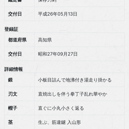
交付日
平成26年05月13日
登録証
都道府県
高知県
交付日
昭和27年09月27日
詳細情報
鍛
小板目詰んで地沸付き湯走り掛かる
刃文
直焼出しを伴う拳丁子乱れ華やか
帽子
直ぐに小丸小さく返る
茎
生ぶ、筋違鑢 入山形