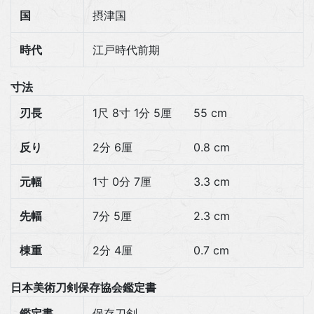
国
摂津国
時代
江戸時代前期
寸法
刃長
1尺 8寸 1分 5厘
55 cm
反り
2分 6厘
0.8 cm
元幅
1寸 0分 7厘
3.3 cm
先幅
7分 5厘
2.3 cm
棟重
2分 4厘
0.7 cm
日本美術刀剣保存協会鑑定書
鑑定書
保存刀剣