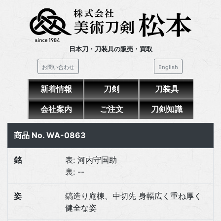
日本刀・刀装具の販売・買取
お問い合わせ
English
新着情報
刀剣
刀装具
会社案内
ご注文
刀剣知識
商品 No. WA-0863
銘
表: 河内守国助
裏: --
姿
鎬造り庵棟、中切先 身幅広く重ね厚く
健全な姿