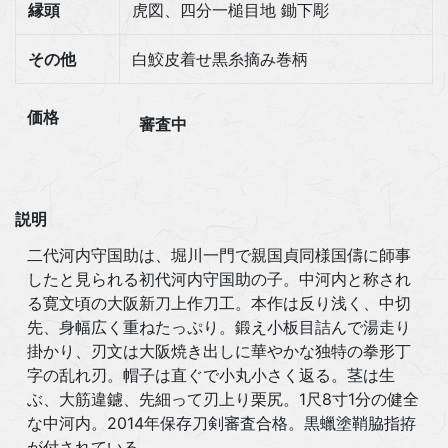
縁頭
虎図、四分一槌目地 鋤下彫
その他
白鮫皮着せ黒糸摘み巻柄
価格
審査中
説明
二代河内守国助は、堀川一門で親国貞同様国儔に師事
したと見られる初代河内守国助の子。中河内と称され
る寛文頃の大阪新刀上作刀工。本作は反り浅く、中切
先、身幅広く重ねたっぷり。鍛え小板目詰んで湯走り
掛かり、刃文は大阪焼き出しに華やかな独特の拳形丁
字の乱れ刃。帽子は直ぐで小丸小さく返る。茎は生
ぶ、大筋違鑢、先細って刃上り栗尻。1尺8寸1分の健全
な中河内。2014年保存刀剣審査合格。黒蠟塗鞘脇指拵
が付されている。