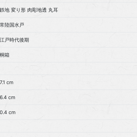
鉄地 変り形 肉彫地透 丸耳
常陸国水戸
江戸時代後期
桐箱
7.1 cm
6.4 cm
0.4 cm