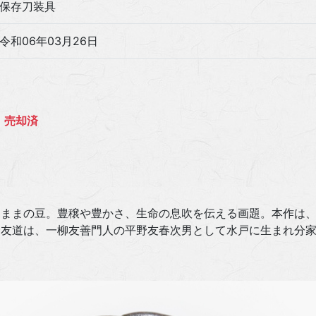
保存刀装具
令和06年03月26日
売却済
たままの豆。豊穣や豊かさ、生命の息吹を伝える画題。本作は
友道は、一柳友善門人の平野友春次男として水戸に生まれ分家独