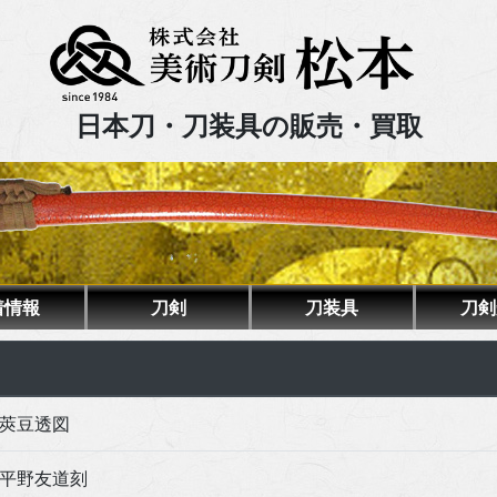
日本刀・刀装具の販売・買取
着情報
刀剣
刀装具
刀剣
莢豆透図
平野友道刻