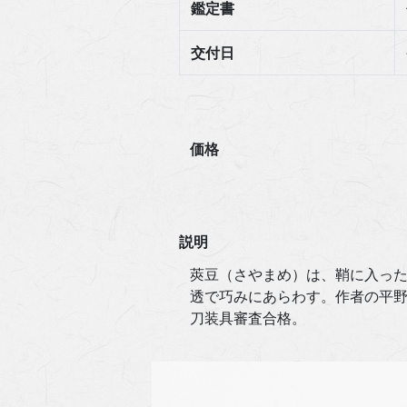
鑑定書
交付日
価格
説明
莢豆（さやまめ）は、鞘に入っ
透で巧みにあらわす。作者の平野
刀装具審査合格。