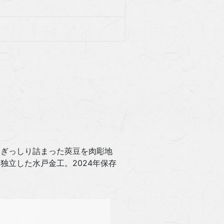
、ぎっしり詰まった莢豆を肉彫地
立した水戸金工。2024年保存