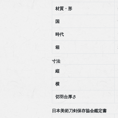
材質・形
国
時代
箱
寸法
縦
横
切羽台厚さ
日本美術刀剣保存協会鑑定書