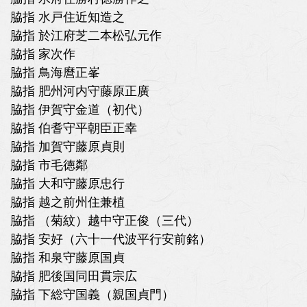
脇指 水戸住近知造之
脇指 於江府芝二本松弘元作
脇指 家次作
脇指 鳥海麿正峯
脇指 肥州河内守藤原正廣
脇指 伊賀守金道（初代）
脇指 伯耆守平朝臣正幸
脇指 加賀守藤原貞則
脇指 市毛徳鄰
脇指 大和守藤原忠行
脇指 越之前州住兼植
脇指 （菊紋）越中守正俊（三代）
脇指 安好（六十一代波平行安前銘）
脇指 和泉守藤原国貞
脇指 肥後国同田貫宗広
脇指 下総守国義（親国貞門）