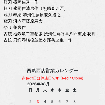
短刀 盛岡住秀一作
短刀 盛岡住清房作（無鑑査刀匠）
薙刀 奉納 加州住藤原兼久造之
薙刀 河内守藤原寿命
やり 兼舎作
古銃 地鉄鍛二重巻張 摂州住嶌谷喜八郎重覚 花押
古銃 刀鍛巻張榎並屋次郎兵ヱ重一作
西葛西店営業カレンダー