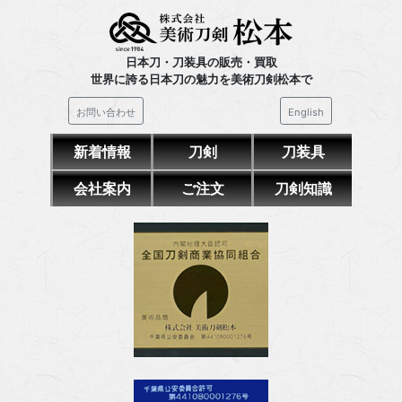
日本刀・刀装具の販売・買取
世界に誇る日本刀の魅力を美術刀剣松本で
お問い合わせ
English
新着情報
刀剣
刀装具
会社案内
ご注文
刀剣知識