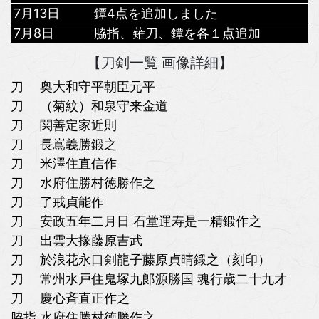
7月13日
鐔4点を追加しました
7月8日
脇指、薙刀、鐔を各１点追加
【刀剣一覧 画像詳細】
刀 奥大和守平朝臣元平
刀 （菊紋）和泉守来金道
刀 関善定家近則
刀 長嶌義勝鍛之
刀 米澤住直信作
刀 水府住勝村徳勝作之
刀 了戒貞能作
刀 安政五年二月日 石堂運寿是一精鍛作之
刀 出雲大掾藤原吉武
刀 於浪花永口剣龍子藤原貞晴鍛之（刻印）
刀 常州水戸住鬼塚九郞源勝国 魂行歳二十九才
刀 慶心斉直正作之
脇指 水府住勝村徳勝作之