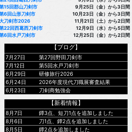
第15回郡山刀剣市
9月25日（金）から3日間
第6回山形刀剣市
10月23日（金）から3日間
大刀剣市2026
11月21日（土）から2日間
第22回西葛西刀剣市
12月9日（水）から5日間
第6回水戸刀剣市
12月25日（金）から2日間
【ブログ】
7月27日
第27回野田刀剣市
7月12日
第5回水戸刀剣市
6月29日
研修旅行2026
6月24日
2026年度現代刀職展審査結果
6月23日
刀剣商勉強会
【新着情報】
8月7日
鐔3点、短刀1点を追加しました
8月6日
刀1点、鐔2点を追加しました
8月5日
鐔2点を追加しました