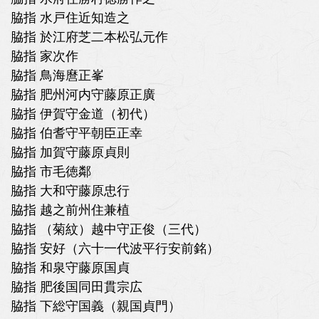
脇指 水戸住近知造之
脇指 於江府芝二本松弘元作
脇指 家次作
脇指 鳥海麿正峯
脇指 肥州河内守藤原正廣
脇指 伊賀守金道（初代）
脇指 伯耆守平朝臣正幸
脇指 加賀守藤原貞則
脇指 市毛徳鄰
脇指 大和守藤原忠行
脇指 越之前州住兼植
脇指 （菊紋）越中守正俊（三代）
脇指 安好（六十一代波平行安前銘）
脇指 和泉守藤原国貞
脇指 肥後国同田貫宗広
脇指 下総守国義（親国貞門）