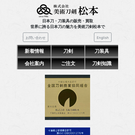
日本刀・刀装具の販売・買取
世界に誇る日本刀の魅力を美術刀剣松本で
お問い合わせ
English
新着情報
刀剣
刀装具
会社案内
ご注文
刀剣知識