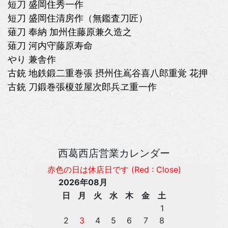
短刀 盛岡住秀一作
短刀 盛岡住清房作（無鑑査刀匠）
薙刀 奉納 加州住藤原兼久造之
薙刀 河内守藤原寿命
やり 兼舎作
古銃 地鉄鍛二重巻張 摂州住嶌谷喜八郎重覚 花押
古銃 刀鍛巻張榎並屋次郎兵ヱ重一作
西葛西店営業カレンダー