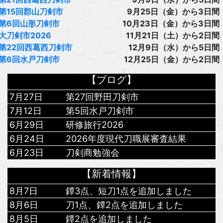
第15回郡山刀剣市
9月25日（金）から3日間
第6回山形刀剣市
10月23日（金）から3日間
大刀剣市2026
11月21日（土）から2日間
第22回西葛西刀剣市
12月9日（水）から5日間
第6回水戸刀剣市
12月25日（金）から2日間
【ブログ】
7月27日
第27回野田刀剣市
7月12日
第5回水戸刀剣市
6月29日
研修旅行2026
6月24日
2026年度現代刀職展審査結果
6月23日
刀剣商勉強会
【新着情報】
8月7日
鐔3点、短刀1点を追加しました
8月6日
刀1点、鐔2点を追加しました
8月5日
鐔2点を追加しました