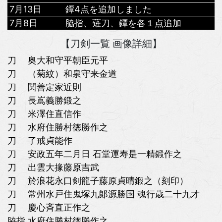
7月13日
鐔4点を追加しました
7月8日
脇指、薙刀、鐔を各１点追加
【刀剣一覧 画像詳細】
刀 奥大和守平朝臣元平
刀 （菊紋）和泉守来金道
刀 関善定家近則
刀 長嶌義勝鍛之
刀 米澤住直信作
刀 水府住勝村徳勝作之
刀 了戒貞能作
刀 安政五年二月日 石堂運寿是一精鍛作之
刀 出雲大掾藤原吉武
刀 於浪花永口剣龍子藤原貞晴鍛之（刻印）
刀 常州水戸住鬼塚九郞源勝国 魂行歳二十九才
刀 慶心斉直正作之
脇指 水府住勝村徳勝作之